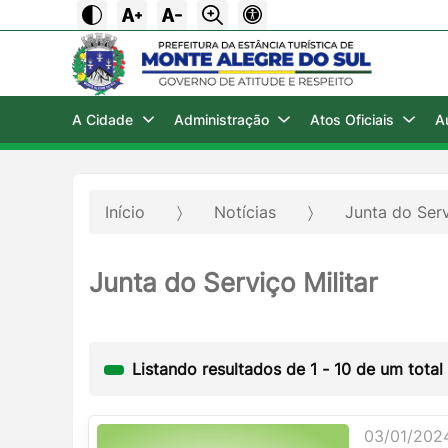
A Cidade
Administração
Atos Oficiais
A
Início
Notícias
Junta do Serv
Junta do Serviço Militar
Listando resultados de
1
-
10
de um total
03/01/202