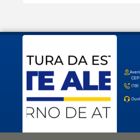
Aveni
CEP
(19)
Ouvi