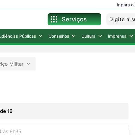
Ir para 
Serviços
udiências Públicas
Conselhos
Cultura
Imprensa
Para o Cidadão
iço Militar
Para o Servidor
Holerite Online
 de
16
Nota Fiscal
4 às 9h35