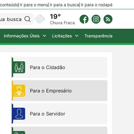
o conteúdo
Ir para o menu
Ir para a busca
Ir para o rodapé
19°
Pesquisar:
Chuva Fraca
Informações Úteis
Licitações
Transparência
Para o Empresário
Para o Cidadão
Para o Turista
Para o Empresário
Câmara Municipal
Para o Servidor
2ª Via de Água