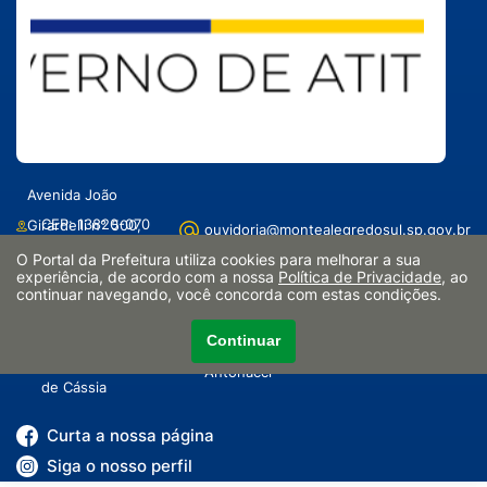
Avenida João
CEP: 13820-070
Girardelli n° 500,
ouvidoria@montealegredosul.sp.gov.br
Centro
O Portal da Prefeitura utiliza cookies para melhorar a sua
experiência, de acordo com a nossa
Política de Privacidade
, ao
continuar navegando, você concorda com estas condições.
(19) 3174-0001
Segunda a sexta-feira das 9h às 16h
Ouvidoria –
Continuar
e-Ouve – Responsável: Mariana
Responsável: Rita
Antonacci
de Cássia
Curta a nossa página
Siga o nosso perfil