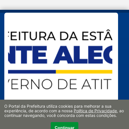
O Portal da Prefeitura utiliza cookies para melhorar a sua
experiência, de acordo com a nossa
Política de Privacidade
, ao
continuar navegando, você concorda com estas condições.
Avenida João
CEP: 13820-070
Girardelli n° 500,
ouvidoria@montealegredosul.sp.gov.br
Continuar