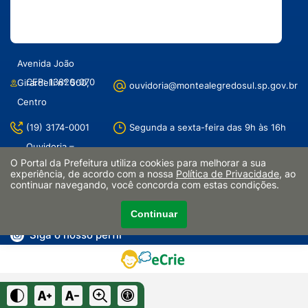
Avenida João
CEP: 13820-070
Girardelli n° 500,
ouvidoria@montealegredosul.sp.gov.br
Centro
(19) 3174-0001
Segunda a sexta-feira das 9h às 16h
Ouvidoria –
e-Ouve – Responsável: Mariana
O Portal da Prefeitura utiliza cookies para melhorar a sua
Responsável: Rita
experiência, de acordo com a nossa
Política de Privacidade
, ao
Antonacci
continuar navegando, você concorda com estas condições.
de Cássia
Curta a nossa página
Continuar
Siga o nosso perfil