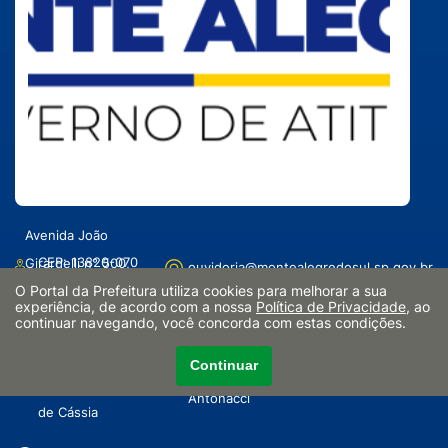
Avenida João
CEP: 13820-070
Girardelli n° 500,
ouvidoria@montealegredosul.sp.gov.br
O Portal da Prefeitura utiliza cookies para melhorar a sua
Centro
experiência, de acordo com a nossa
Política de Privacidade
, ao
continuar navegando, você concorda com estas condições.
(19) 3174-0001
Segunda a sexta-feira das 9h às 16h
Ouvidoria –
Continuar
e-Ouve – Responsável: Mariana
Responsável: Rita
Antonacci
de Cássia